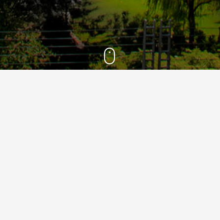
1400
8
اردیبهشت