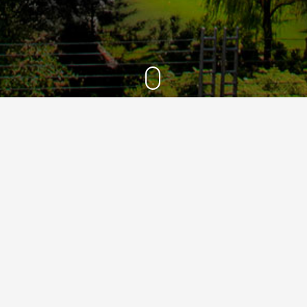
1400
23
آبان